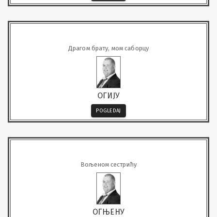
Драгом брату, мом саборцу
ОГИЈУ
POGLEDAJ
Вољеном сестрићу
ОГЊЕНУ