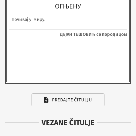
ОГЊЕНУ
Почивај у  миру.
ДЕЈАН ТЕШОВИЋ са породицом
PREDAJTE ČITULJU
VEZANE ČITULJE