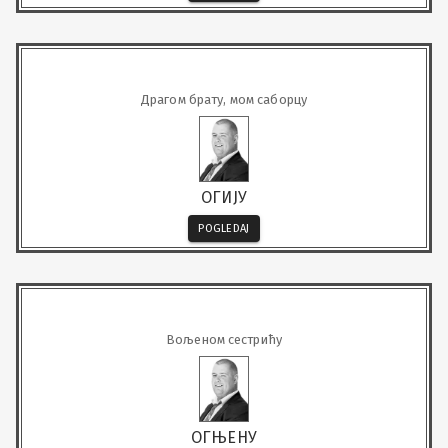
Драгом брату, мом саборцу
ОГИЈУ
POGLEDAJ
Вољеном сестрићу
ОГЊЕНУ