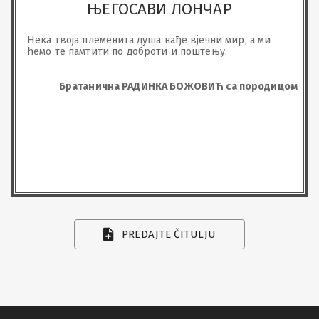
ЊЕГОСАВИ ЛОНЧАР
Нека твоја племенита душа нађе вјечни мир, а ми 
ћемо те памтити по доброти и поштењу.
Братанична РАДИНКА БОЖОВИЋ са породицом
PREDAJTE ČITULJU