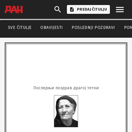
PREDAJ ČITULJU
SVE ČITULJE
OBAVIJESTI
POSLEDNJI POZDRAVI
PO
Последњи поздрав драгој тетки