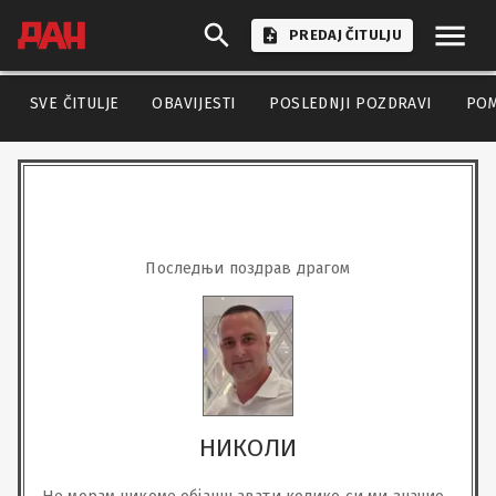
PREDAJ ČITULJU
SVE ČITULJE
OBAVIJESTI
POSLEDNJI POZDRAVI
PO
Пoследњи поздрав драгом
НИКОЛИ