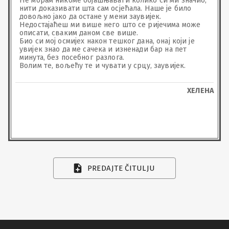
Не морам никоме објашњавати колико си ми значио, 
нити доказивати шта сам осјећала. Наше је било 
довољно јако да остане у мени заувијек. 

Недостајаћеш ми више него што се ријечима може 
описати, сваким даном све више. 

Био си мој осмијех након тешког дана, онај који је 
увијек знао да ме сачека и изненади бар на пет 
минута, без посебног разлога. 

Волим те, вољећу те и чувати у срцу, заувијек.
ХЕЛЕНА
PREDAJTE ČITULJU