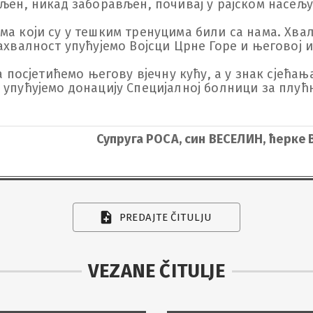
ољен, никад заборављен, почивај у рајском насељу
а који су у тешким тренуцима били са нама. Хвал
захвалност упућујемо Војсци Црне Горе и његовој 
а посјетићемо његову вјечну кућу, а у знак сјећања
 упућујемо донацију Специјалној болници за плућ
Супруга РОСА, син ВЕСЕЛИН, ћерке
PREDAJTE ČITULJU
VEZANE ČITULJE