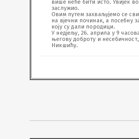
више неће бити исто. Увијек в
заслужио.

Овим путем захваљујемо се свим
на вјечни починак, а посебну 
коју су дали породици.

У недјељу, 26. априла у 9 часов
његову доброту и несебичност,
Никшићу.