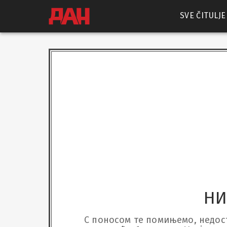
SVE ČITULJE
НИ
С поносом те помињемо, недоста