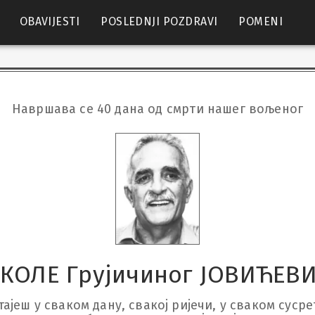
OBAVIJESTI
POSLEDNJI POZDRAVI
POMENI
Навршава се 40 дана од смрти нашег вољеног
КОЛЕ Грујичиног ЈОВИЋЕВ
јеш у сваком дану, свакој ријечи, у сваком сусре