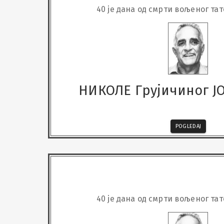
40 је дана од смрти вољеног тат
НИКОЛЕ Грујичиног 
POGLEDAJ
40 је дана од смрти вољеног тат