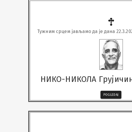
Тужним срцем јављамо да је дана 22.3.20
НИКО-НИКОЛА Грујичи
POGLEDAJ