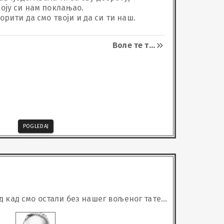
ју си нам поклањао.

орити да смо твоји и да си ти наш.
Воле те т
...
POGLEDAJ
д кад смо остали без нашег вољеног тате,
таста и ђеда