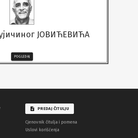
ујичиног ЈОВИЋЕВИЋА
POGLEDAJ
e
PREDAJ ČITULJU
Cjenovnik čitulja i pomena
Uslovi korišćenja