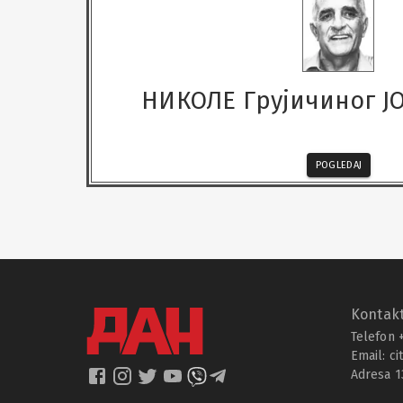
НИКОЛЕ Грујичиног 
POGLEDAJ
Kontakt
Telefon 
Email:
ci
Adresa 1