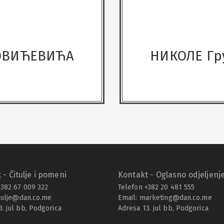
ЈОВИЋЕВИЋА
НИКОЛЕ Гр
 - Čitulje i pomeni
Kontakt - Oglasno odjeljenj
+382 67 009 322
Telefon +382 20 481 555
tulje@dan.co.me
Email:
marketing@dan.co.me
3. jul bb, Podgorica
Adresa 13. jul bb, Podgorica