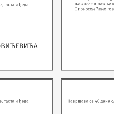
њежност и пажњу ко
е, таста и ђеда
С поносом ћемо гов
ЈОВИЋЕВИЋА
е, таста и ђеда
Навршава се 40 дана о