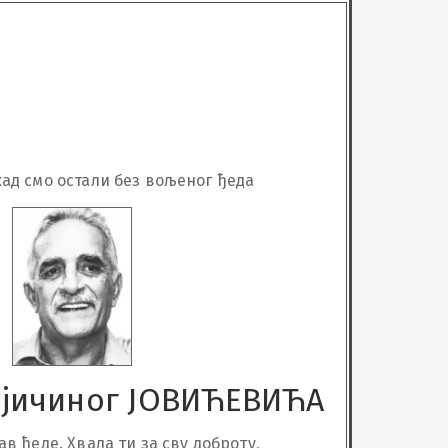
 кад смо остали без вољеног ђеда
јичиног ЈОВИЋЕВИЋА
ав ђеде. Хвала ти за сву доброту, 