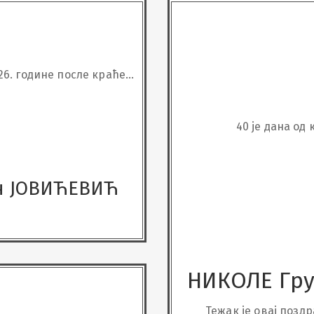
26. године после краће
болести у 69. години преминуо наш
40 је дана од
н ЈОВИЋЕВИЋ
НИКОЛЕ Гру
Тежак је овај поздр