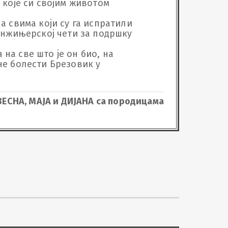
 које си својим животом 
а свима који су га испратили 
инжињерској чети за подршку 
 на све што је он био, на 
не болести Брезовик у 
 ВЕСНА, МАЈА и ДИЈАНА са породицама