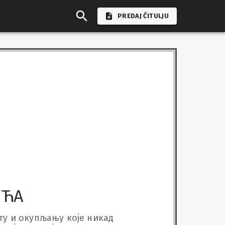
PREDAJ ČITULJU
ИЋА
ту и окупљању које никад 