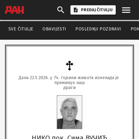
PREDAJ ČITULJU
SVE ČITULJE
OBAVIJESTI
POSLEDNJI POZDRAVI
PO
Дана 22.5.2026. у 74. години живота изненада је 
преминуо наш

драги
НИКО пок. Сима ВУЧИЋ