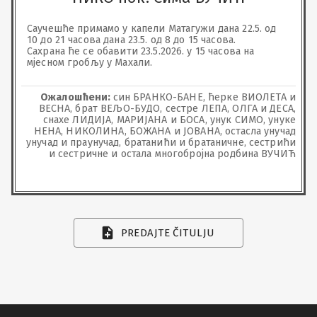
Саучешће примамо у капели Матагужи дана 22.5. од 
10 до 21 часова дана 23.5. од 8 до 15 часова.

Сахрана ће се обавити 23.5.2026. у 15 часова на 
мјесном гробљу у Махали.
Ожалошћени:
син БРАНКО-БАНЕ, ћерке ВИОЛЕТА и
ВЕСНА, брат ВЕЉО-БУДО, сестре ЛЕПА, ОЛГА и ДЕСА,
снахе ЛИДИЈА, МАРИЈАНА и БОСА, унук СИМО, унуке
НЕНА, НИКОЛИНА, БОЖАНА и ЈОВАНА, остасла унучад
унучад и праунучад, братанићи и братаничне, сестрићи
и сестричне и остала многобројна родбина ВУЧИЋ
PREDAJTE ČITULJU