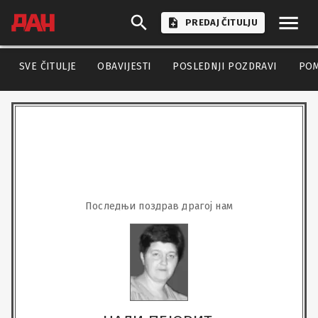
PREDAJ ČITULJU
SVE ČITULJE
OBAVIJESTI
POSLEDNJI POZDRAVI
PO
Последњи поздрав драгој нам