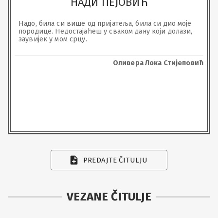
НАДИ ПЕЈОВИЋ
Надо, била си више од пријатеља, била си дио моје 
породице. Недостајаћеш у сваком дану који долази, 
заувијек у мом срцу.
Оливера Лока Стијеповић
PREDAJTE ČITULJU
VEZANE ČITULJE