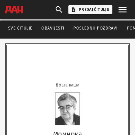
PREDAJ ČITULJU
SVE ČITULJE
OBAVIJESTI
POSLEDNJI POZDRAVI
PO
Драга наша
Момирка