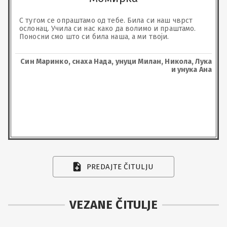
С тугом се опраштамо од тебе. Била си наш чврст 
ослонац. Учила си нас како да волимо и праштамо. 
Поносни смо што си била наша, а ми твоји.
Син Маринко, снаха Нада, унуци Милан, Никола, Лука
и унука Ана
PREDAJTE ČITULJU
VEZANE ČITULJE