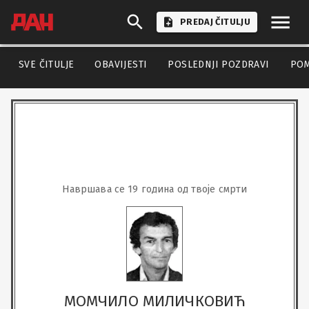
PREDAJ ČITULJU
SVE ČITULJE
OBAVIJESTI
POSLEDNJI POZDRAVI
PO
Навршава се 19 година од твоје смрти
МОМЧИЛО МИЛИЧКОВИЋ