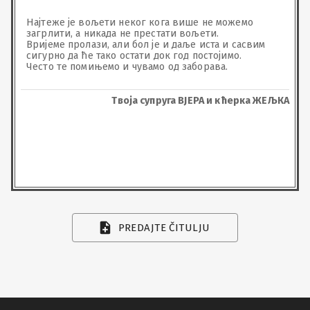
Најтеже је вољети неког кога више не можемо 
загрлити, а никада не престати вољети. 

Вријеме пролази, али бол је и даље иста и сасвим 
сигурно да ће тако остати док год постојимо. 

Често те помињемо и чувамо од заборава.
Твоја супруга ВЈЕРА и кћерка ЖЕЉКА
PREDAJTE ČITULJU