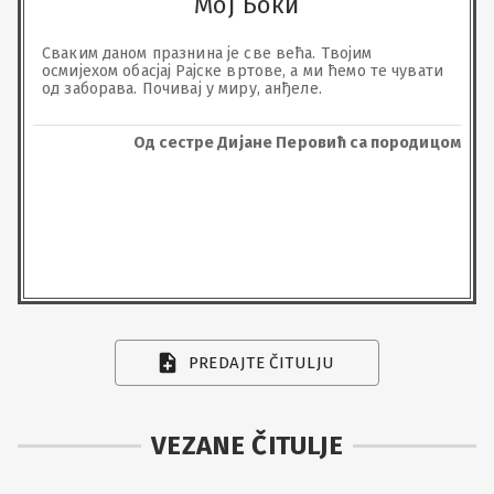
Мој Боки
Сваким даном празнина је све већа. Твојим 
осмијехом обасјај Рајске вртове, а ми ћемо те чувати 
од заборава. Почивај у миру, анђеле.
Од сестре Дијане Перовић са породицом
PREDAJTE ČITULJU
VEZANE ČITULJE