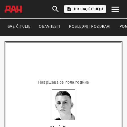
PREDAJ ČITULJU
SVE ČITULJE
OBAVIJESTI
POSLEDNJI POZDRAVI
PO
Навршава се пола године