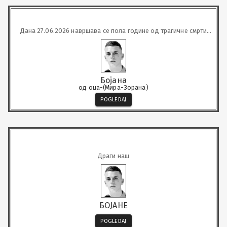
Дана 27.06.2026 навршава се пола године од трагичне смрти
нашег
Бојана
од оца-(Мира-Зорана)
POGLEDAJ
Драги наш
БОЈАНЕ
POGLEDAJ