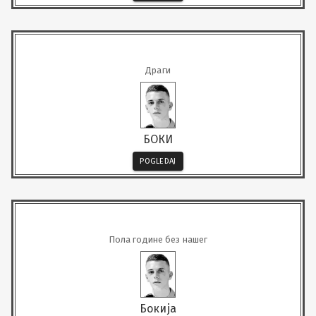
Драги
БОКИ
POGLEDAJ
Пола године без нашег
Бокија