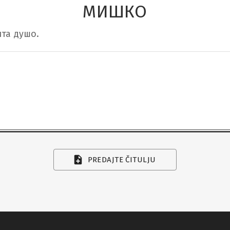
МИШКО
ита душо.
PREDAJTE ČITULJU