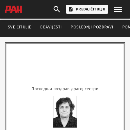
PREDAJ ČITULJU
SVE ČITULJE
OBAVIJESTI
POSLEDNJI POZDRAVI
PO
Последњи поздрав драгој сестри