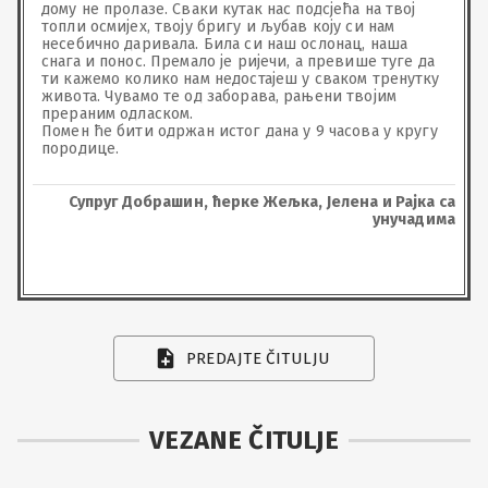
дому не пролазе. Сваки кутак нас подсјећа на твој 
топли осмијех, твоју бригу и љубав коју си нам 
несебично даривала. Била си наш ослонац, наша 
снага и понос. Премало је ријечи, а превише туге да 
ти кажемо колико нам недостајеш у сваком тренутку 
живота. Чувамо те од заборава, рањени твојим 
прераним одласком.

Помен ће бити одржан истог дана у 9 часова у кругу 
породице.
Супруг Добрашин, ћерке Жељка, Јелена и Рајка са
унучадима
PREDAJTE ČITULJU
VEZANE ČITULJE