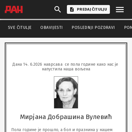
PREDAJ ČITULJU
SVE ČITULJE
OBAVIJESTI
POSLEDNJI POZDRAVI
PO
Дана 14. 6.2026 наврсава  се пола године како нас је 
напустила наша вољена
Мирјана Добрашина Вулевић
Пола године је прошло, а бол и празнина у нашем 