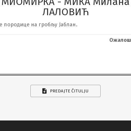
МИОМИРКА - МИКА Милана
ЛАЛОВИЋ
же породице на гробљу Јаблан.
Ожалош
PREDAJTE ČITULJU