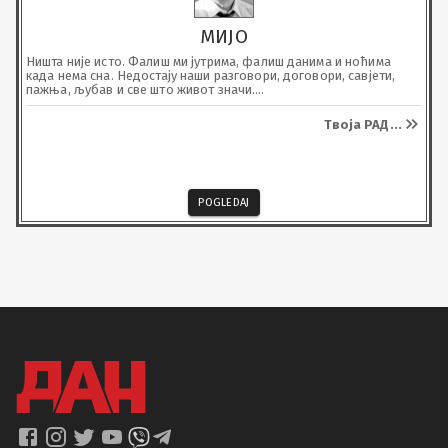
МИЈО
Ништа није исто. Фалиш ми јутрима, фалиш данима и ноћима 
када нема сна. Недостају наши разговори, договори, савјети, 
пажња, љубав и све што живот значи.

Вријеме пролазим, остају сјећања и успомене на дивне године 
које смо провели заједно.

Твоја РАД
...
Почивај у миру заувијек вољен и никад заборављен.
POGLEDAJ