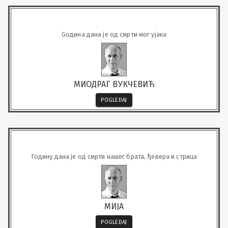
Gодина дана је од смрти мог ујака
МИОДРАГ ВУКЧЕВИЋ
POGLEDAJ
Годину дана је од смрти нашег брата, ђевера и стрица
МИЈА
POGLEDAJ