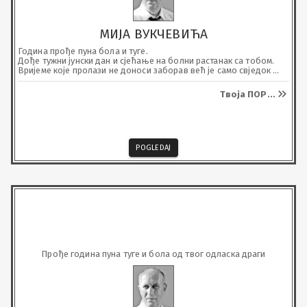
МИЈА ВУКЧЕВИЋА
Година прође пуна бола и туге.

Дође тужни јунски дан и сјећање на болни растанак са тобом. 
Вријеме које пролази не доноси заборав већ је само свједок 
туге и потврда тешке истине да нијеси са нама. Био си наш 
понос, чврсти ослонац и мирна лука. Твојим одласком остала је 
Твоја ПОР
...
огромна празнина у нашем дому и нашим срцима.

Твој часни и достојанствени животни пут, твоје велико срце, 
твоја добра и племенита душа живјеће заувијек у нама. Нека те у 
тишини вјечног мира прати наша љубав.

У суботу, 6.6. у 9 часова посјетићемо Мијову вјечну кућу.
POGLEDAJ
Прође година пуна туге и бола од твог одласка драги