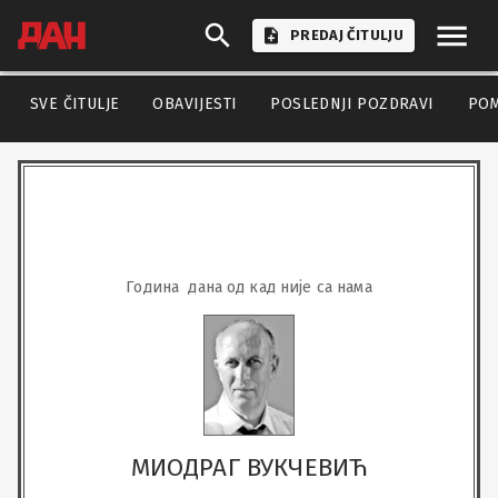
PREDAJ ČITULJU
SVE ČITULJE
OBAVIJESTI
POSLEDNJI POZDRAVI
PO
Година  дана од кад није са нама
МИОДРАГ ВУКЧЕВИЋ