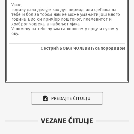
Ујаче,

годину дана дјелује као дуг период, али сјећања на 
тебе и бол за тобом нам не може умањити још много 
година. Био си примјер поштеног, племенитог и 
храброг човјека, а најбољег ујака.

Успомену на тебе чувам са поносом у срцу и сузом у 
оку.
Сестрић БОЈАН ЧОЛЕВИЋ са породицом
PREDAJTE ČITULJU
VEZANE ČITULJE