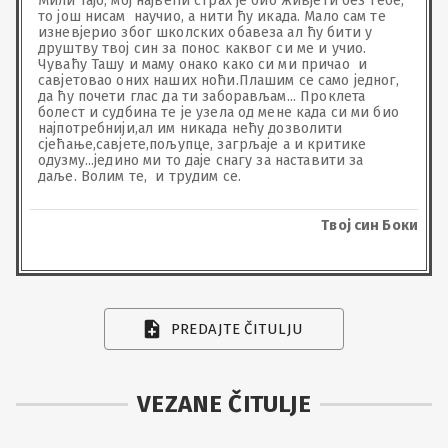
Мили тајо, мој највећи страх је био живјети без тебе, 
то још нисам  научио, а нити ћу икада. Мало сам те 
изневјерио због школских обавеза ал ћу бити у 
друштву твој син за понос каквог си ме и учио. 
Чуваћу Ташу и маму онако како си ми причао  и 
савјетовао оних наших ноћи.Плашим се само једног, 
да ћу почети глас да ти заборављам... Проклета 
болест и судбина те је узела од мене када си ми био 
најпотребнији,ал им никада нећу дозволити 
сјећање,савјете,пољупце, загрљаје а и критике 
одузму...једино ми то даје снагу за наставити за 
даље. Волим те,  и трудим се.
Твој син Боки
PREDAJTE ČITULJU
VEZANE ČITULJE