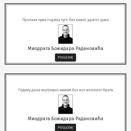
Пролази прва година туге без нашег драгог ујака
Миодрага Божидара Радановића
POGLEDAJ
Годину дана неутјешно живим без мог вољеног брата
Миодрага Божидара Радановића
POGLEDAJ