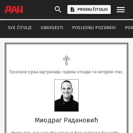
PREDAJ ČITULJU
SVE ČITULJE
OBAVIJESTI
POSLEDNJI POZDRAVI
PO
Пролази прва најтужнија година откада ти нечујем глас.
Миодраг Радановић