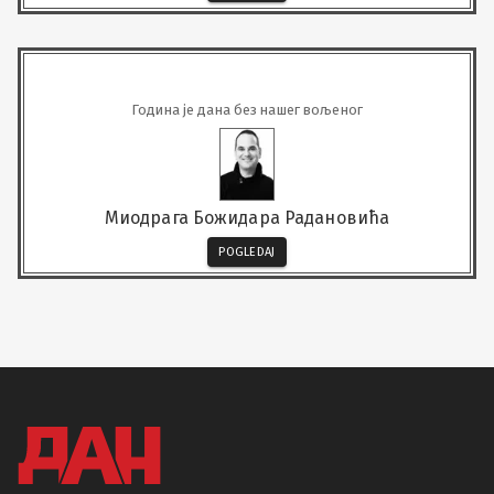
Година је дана без нашег вољеног
Миодрага Божидара Радановића
POGLEDAJ