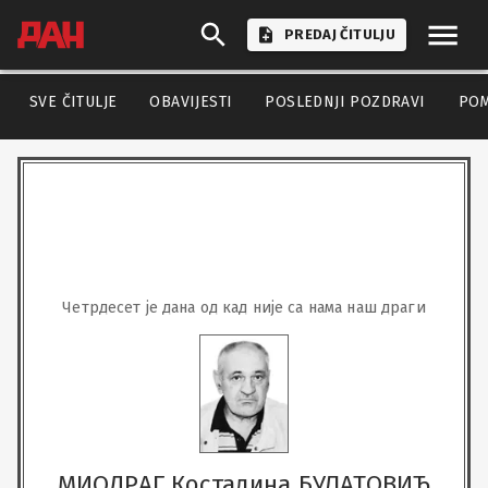
PREDAJ ČITULJU
SVE ČITULJE
OBAVIJESTI
POSLEDNJI POZDRAVI
PO
Четрдесет је дана од кад није са нама наш драги
МИОДРАГ Костадина БУЛАТОВИЋ