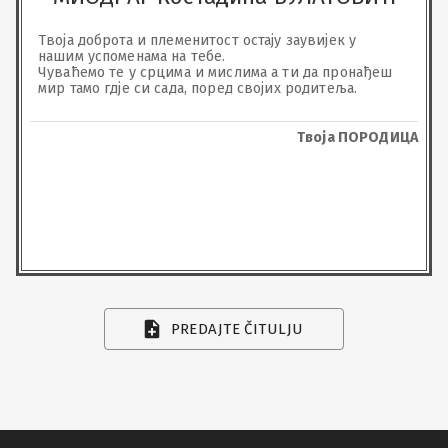
Твоја доброта и племенитост остају заувијек у 
нашим успоменама на тебе.

Чуваћемо те у срцима и мислима а ти да пронађеш 
мир тамо гдје си сада, поред својих родитеља.
Твоја ПОРОДИЦА
PREDAJTE ČITULJU