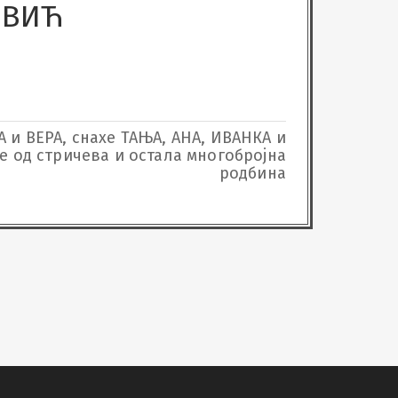
ОВИЋ


и ВЕРА, снахе ТАЊА, АНА, ИВАНКА и
 од стричева и остала многобројна
родбина