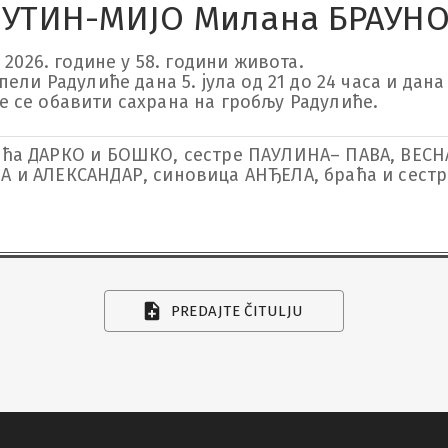
УТИН-МИЈО Милана БРАУН
2026. године у 58. години живота.

и Радулиће дана 5. јула од 21 до 24 часа и дана    
 ће се обавити сахрана на гробљу Радулиће.
ћа ДАРКО и БОШКО, сестре ПАУЛИНА– ПАВА, ВЕСНА 
 и АЛЕКСАНДАР, синовица АНЂЕЛА, браћа и сестре
PREDAJTE ČITULJU