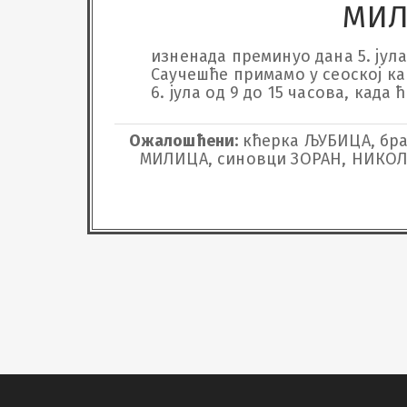
МИЛ
изненада преминуо дана 5. јула 
Саучешће примамо у сеоској капел
6. јула од 9 до 15 часова, када
Ожалошћени:
кћерка ЉУБИЦА, бра
МИЛИЦА, синовци ЗОРАН, НИКОЛА