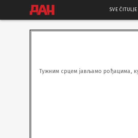
SVE ČITULJE
Тужним срцем јављамо рођацима, к