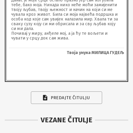
Данас је моје срце остало празно јер сам изгубила 
тебе, бако моја. Никада нико неће моћи замијенити 
твоју љубав, твоју њежност и начин на који си ме 
чувала кроз живот. Била си моја највећа подршка и 
особа код које сам увијек налазила мир. Хвала ти за 
сваку сузу коју си ми обрисала и за сву љубав коју 
си ми дала. 

Почивај у миру, анђеле мој, а ја ћу те вољети и 
чувати у срцу док сам жива.
Твоја унука МИЛИЦА ГУДЕЉ
PREDAJTE ČITULJU
VEZANE ČITULJE