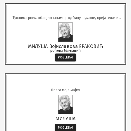
Тужним срцем обавјештавамо родбину, кумове, пријатеље и
комшије да је наша драга
МИЛУША Војиславова ЕРАКОВИЋ
рођена Миљанић
POGLEDAJ
Драга моја мајко
МИЛУША
POGLEDAJ