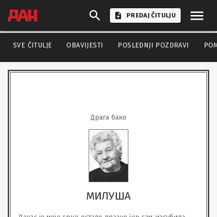
PREDAJ ČITULJU
SVE ČITULJE
OBAVIJESTI
POSLEDNJI POZDRAVI
PO
Драга бако
МИЛУША