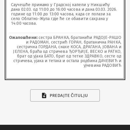
Саучешће примамо у Градској капели у Никшићу 
дана 02.03. од 11:00 до 16:00 часова и дана 03.03. 2026. 
године од 11:00 до 13:00 часова, када се полази за 
село Облатно-Жупа гдје ће се обавити сахрана у 
14:00 часова.
Ожалошћени:
сестра БРАНКА, братанићи РАДОЈЕ-РАШО
и РАДОМАН, сестрић ГОРАН, братанична РАНКА,
сестрична ГОРДАНА, снахе КОСА, ДРАГАНА, ЈОВАНА и
ЈЕЛЕНА, браћа од стричева ЂОРЂИЈЕ, ВЕСКО и РАТКО,
брат од ујака БАТО, брат од тетке ЗДРАВКО, сесте од
стричева, ујака и тетака и остала родбина ДАЧЕВИЋ и
ујчевина РАДОВИЋ
PREDAJTE ČITULJU