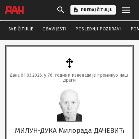
PREDAJ ČITULJU
SVE ČITULJE
OBAVIJESTI
POSLEDNJI POZDRAVI
PO
Дана 01.03.2026. у 76. години изненада је преминуо наш 
драги
МИЛУН-ДУКА Милорада ДАЧЕВИЋ