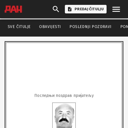
PREDAJ ČITULJU
SVE ČITULJE
OBAVIJESTI
POSLEDNJI POZDRAVI
PO
Последњи поздрав пријатељу