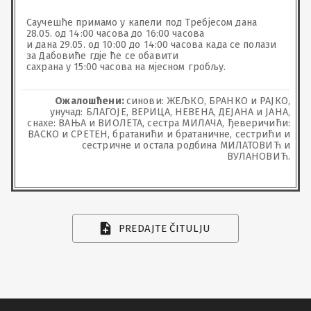
Саучешће примамо у капели под Требјесом дана 
28.05. од 14:00 часова до 16:00 часова

и дана 29.05. од 10:00 до 14:00 часова када се полази 
за Дабовиће гдје ће се обавити

сахрана у 15:00 часова на мјесном гробљу.
Ожалошћени:
синови: ЖЕЉКО, БРАНКО и РАЈКО,
унучад: БЛАГОЈЕ, ВЕРИЦА, НЕВЕНА, ДЕЈАНА и ЈАНА,
снахе: ВАЊА и ВИОЛЕТА, сестра МИЛАЧА, ђеверичићи:
ВАСКО и СРЕТЕН, братанићи и братаничне, сестрићи и
сестричне и остала родбина МИЛАТОВИЋ и
ВУЛАНОВИЋ.
PREDAJTE ČITULJU