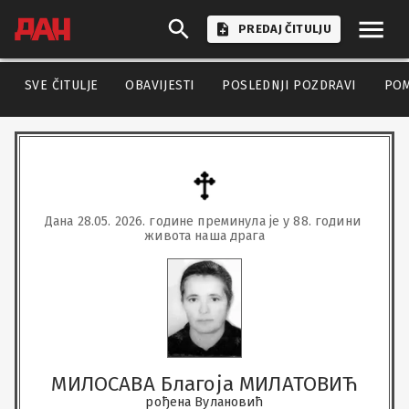
PREDAJ ČITULJU
SVE ČITULJE
OBAVIJESTI
POSLEDNJI POZDRAVI
PO
Дана 28.05. 2026. године преминула је у 88. години 
живота наша драга
МИЛОСАВА Благоја МИЛАТОВИЋ
рођена Вулановић