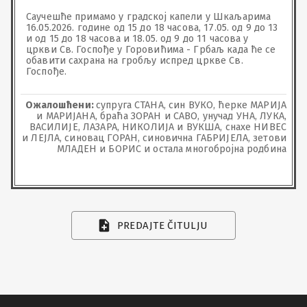
Саучешће примамо у градској капели у Шкаљарима 
16.05.2026. године од 15 до 18 часова, 17.05. од 9 до 13 
и од 15 до 18 часова и 18.05. од 9 до 11 часова у 
цркви Св. Госпође у Горовићима - Грбаљ када ће се 
обавити сахрана на гробљу испред цркве Св. 
Госпође.
Ожалошћени:
супруга СТАНА, син ВУКО, ћерке МАРИЈА
и МАРИЈАНА, браћа ЗОРАН и САВО, унучад УНА, ЛУКА,
ВАСИЛИЈЕ, ЛАЗАРА, НИКОЛИЈА и ВУКША, снахе НИВЕС
и ЛЕЈЛА, синовац ГОРАН, синовична ГАБРИЈЕЛА, зетови
МЛАДЕН и БОРИС и остала многобројна родбина
PREDAJTE ČITULJU