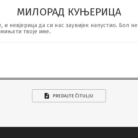
МИЛОРАД КУЊЕРИЦА
, и невјерица да си нас заувијек напустио. Бол не
мињати твоје име.
PREDAJTE ČITULJU