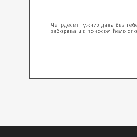
Четрдесет тужних дана без тебе
заборава и с поносом ћемо спо