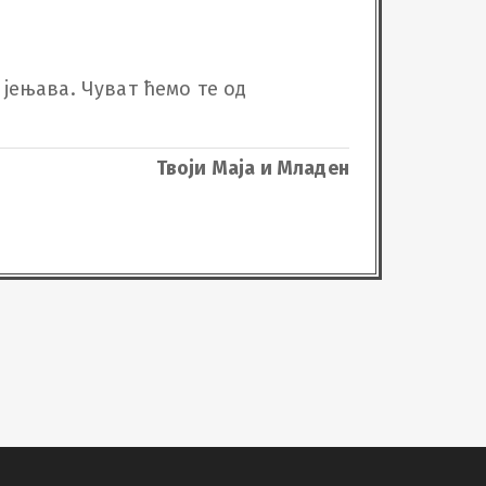
 јењава. Чуват ћемо те од 
Твоји Маја и Младен