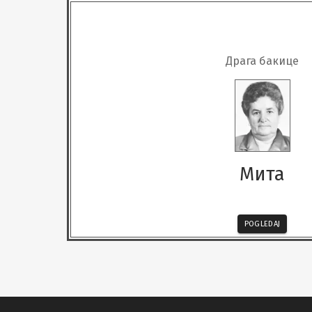
Драга бакице
Мита
POGLEDAJ