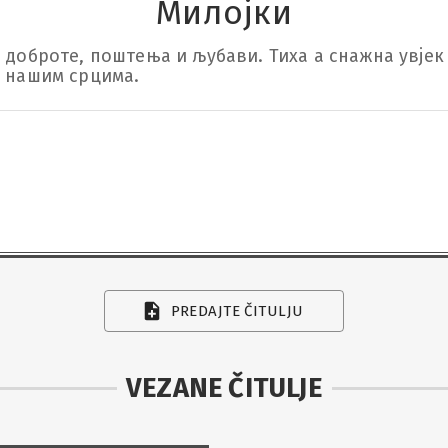
Милојки
 доброте, поштења и љубави. Тиха а снажна увјек
у нашим срцима.
PREDAJTE ČITULJU
VEZANE ČITULJE