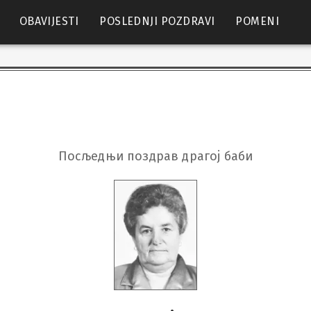
OBAVIJESTI
POSLEDNJI POZDRAVI
POMENI
Посљедњи поздрав драгој баби