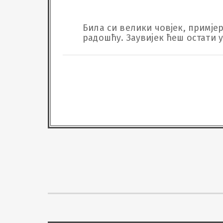
Била си велики човјек, примјер
радошћу. Заувијек ћеш остати 