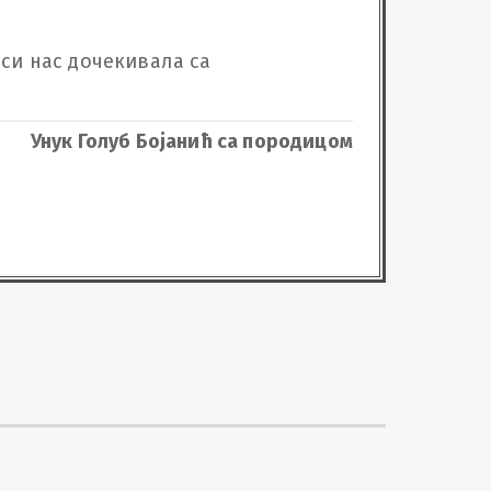
 си нас дочекивала са 
Унук Голуб Бојанић са породицом