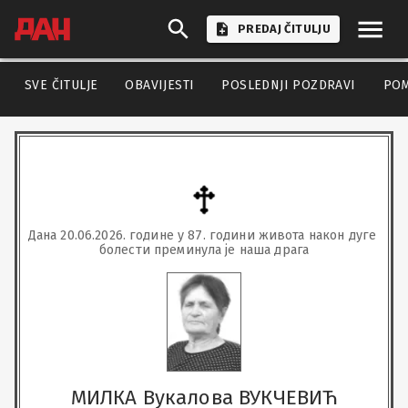
PREDAJ ČITULJU
SVE ČITULJE
OBAVIJESTI
POSLEDNJI POZDRAVI
PO
Дана 20.06.2026. године у 87. години живота након дуге 
болести преминула је наша драга
МИЛКА Вукалова ВУКЧЕВИЋ