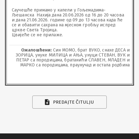
Саучешће примамо у капели у Гољемадима-
Љешанска  Нахија дана 20.06.2026 од 16 до 20 часова 
и дана 21.06.2026. године од 09 до 13 часова када ће 
се и обавити сахрана на мјесном гробљу испред 
цркве Света Тројица.

Цвијеће се не прилаже.
Ожалошћени:
Син МОМО, брат ВУКО, снахе ДЕСА и
ЗОРИЦА, унуке МИЛИЦА и АЊА, унуци СТЕВАН, ВУК и
ПЕТАР са породицама, братанићи СЛАВЕН, МЛАДЕН и
МАРКО са породицама, праунучад и остала родбина
PREDAJTE ČITULJU