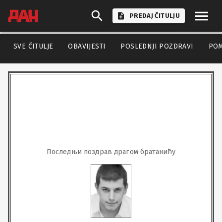
PREDAJ ČITULJU
SVE ČITULJE
OBAVIJESTI
POSLEDNJI POZDRAVI
PO
Последњи поздрав драгом братанићу