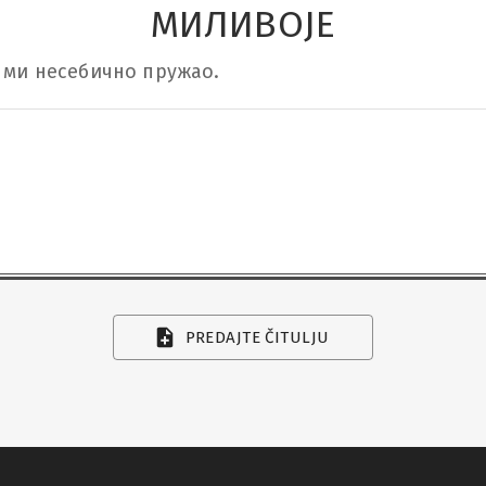
МИЛИВОЈЕ
и ми несебично пружао.
PREDAJTE ČITULJU