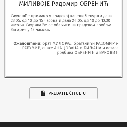
МИЛИВОЈЕ Радомир ОБРЕНИЋ
Саучешће примамо у градској капели Чепурци дана 
23.05. од 10 до 15 часова и дана 24.05. од 10 до 12,30 
часова. Сахрана ће се обавити на градском гробљу 
Загорич у 13 часова.
Ожалошћени:
брат МИЛОРАД, братанићи РАДОМИР и
РАТОМИР, снахе АНА, ЈОВАНА и БИЉАНА и остала
родбина ОБРЕНИЋ и ВУКОВИЋ
PREDAJTE ČITULJU