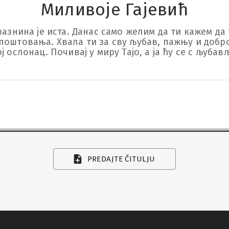
Миливоје Гајевић
разнина је иста. Данас само желим да ти кажем да 
поштовања. Хвала ти за сву љубав, пажњу и добро
 ослонац. Почивај у миру Тајо, а ја ћу се с љубављ
PREDAJTE ČITULJU