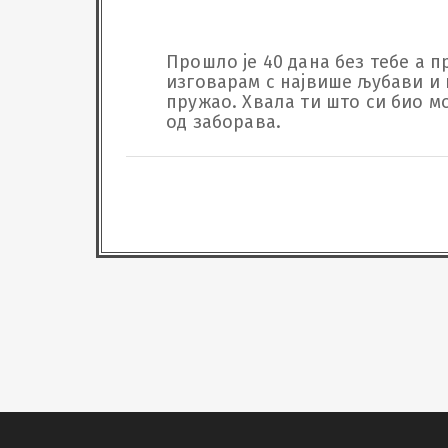
Прошло је 40 дана без тебе а п
изговарам с највише љубави и 
пружао. Хвала ти што си био мој
од заборава.