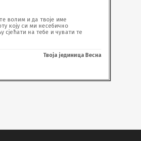
те волим и да твоје име 
ту коју си ми несебично 
у сјећати на тебе и чувати те 
Твоја јединица Весна