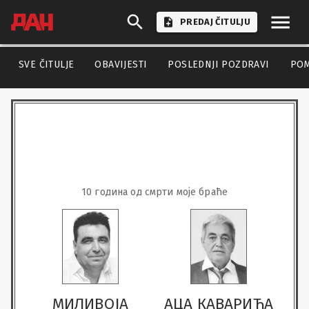
PREDAJ ČITULJU
SVE ČITULJE
OBAVIJESTI
POSLEDNJI POZDRAVI
PO
10 година од смрти моје браће
МИЛИВОЈА
АЦА КАВАРИЋА