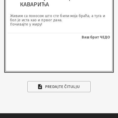
КАВАРИЋА
Живим са поносом што сте били моја браћа, а туга и 
бол је иста као и првог дана.

Почивајте у миру!
Ваш брат ЧЕДО
PREDAJTE ČITULJU