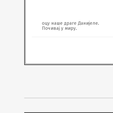
оцу наше драге Данијеле.

Почивај у миру.