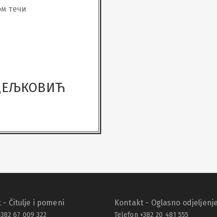
ом течи
ЕДЕЉКОВИЋ
 - Čitulje i pomeni
Kontakt - Oglasno odjeljenj
+382 67 009 322
Telefon +382 20 481 555