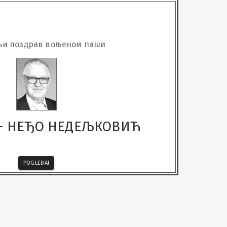
њи поздрав вољеном паши
- НЕЂО НЕДЕЉКОВИЋ
POGLEDAJ