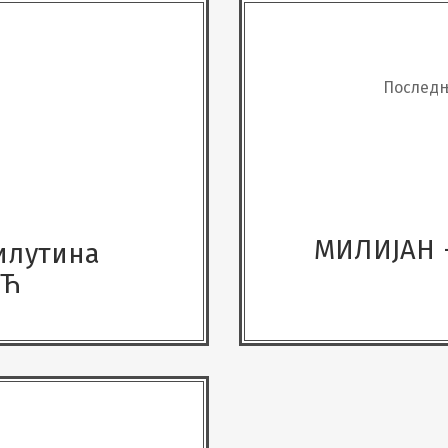
Послед
МИЛИЈАН 
илутина
ИЋ