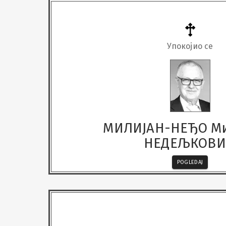
Упокојио се
МИЛИЈАН-НЕЂО М
НЕДЕЉКОВ
POGLEDAJ