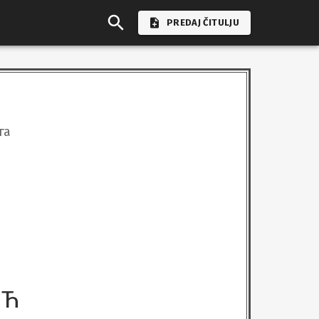
PREDAJ ČITULJU
га
ИЋ