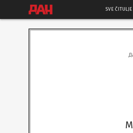
SVE ČITULJE
Д
М