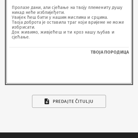
Пролазе дани, али сјећање на твоју племениту душу 
никад неће изблијеђети.

Увијек ћеш бити у нашим мислима и срцима.

Твоја доброта је оставила траг који вријеме не може 
избрисати.

Док живимо, живјећеш и ти кроз нашу љубав и 
сјећање.
ТВОЈА ПОРОДИЦА
PREDAJTE ČITULJU