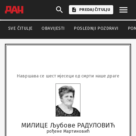
PREDAJ ČITULJU
SVE ČITULJE
OBAVIJESTI
POSLEDNJI POZDRAVI
PO
Навршава се шест мјесеци од смрти наше драге
МИЛИЦЕ Љубове РАДУЛОВИЋ
рођене Мартиновић