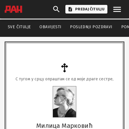
PREDAJ ČITULJU
SVE ČITULJE
OBAVIJESTI
POSLEDNJI POZDRAVI
PO
С тугом у срцу опраштам се од моје драге сестре,
Милица Марковић