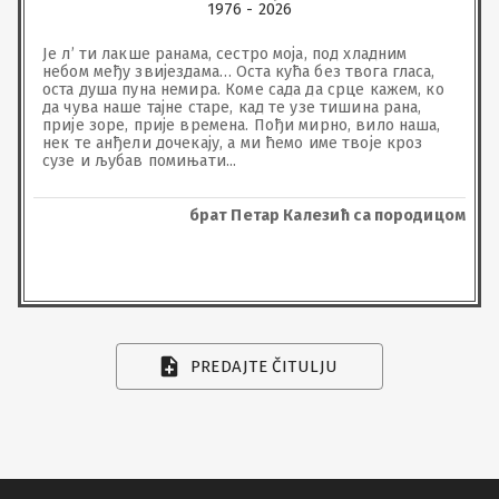
1976 - 2026
Је л’ ти лакше ранама, сестро моја, под хладним 
небом међу звијездама… Оста кућа без твога гласа, 
оста душа пуна немира. Коме сада да срце кажем, ко 
да чува наше тајне старе, кад те узе тишина рана, 
прије зоре, прије времена. Пођи мирно, вило наша, 
нек те анђели дочекају, а ми ћемо име твоје кроз 
сузе и љубав помињати...
брат Петар Калезић са породицом
PREDAJTE ČITULJU