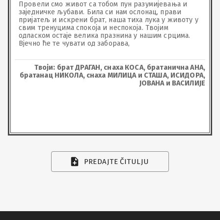
Провели смо живот са тобом пун разумијевања и 
заједничке љубави. Била си нам ослонац, прави 
пријатељ и искрени брат, наша тиха лука у животу у 
свим тренуцима спокоја и неспокоја. Твојим 
одласком остаје велика празнина у нашим срцима. 

Вјечно ће те чувати од заборава,
Твоји: брат ДРАГАН, снаха КОСА, братанична АНА,
братанац НИКОЛА, снаха МИЛИЦА и СТАША, ИСИДОРА,
ЈОВАНА и ВАСИЛИЈЕ
PREDAJTE ČITULJU