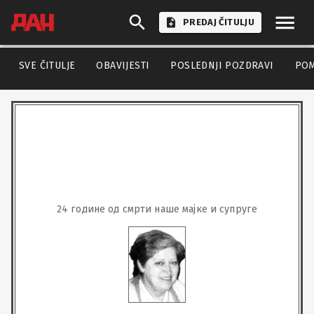
PREDAJ ČITULJU
SVE ČITULJE
OBAVIJESTI
POSLEDNJI POZDRAVI
PO
24 године од смрти наше мајке и супруге