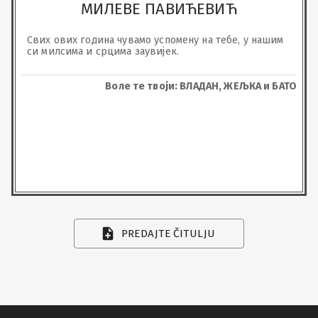
МИЛЕВЕ ПАВИЋЕВИЋ
Свих ових година чувамо успомену на тебе, у нашим 
си милсима и срцима заувијек.
Воле те твоји: ВЛАДАН, ЖЕЉКА и БАТО
PREDAJTE ČITULJU