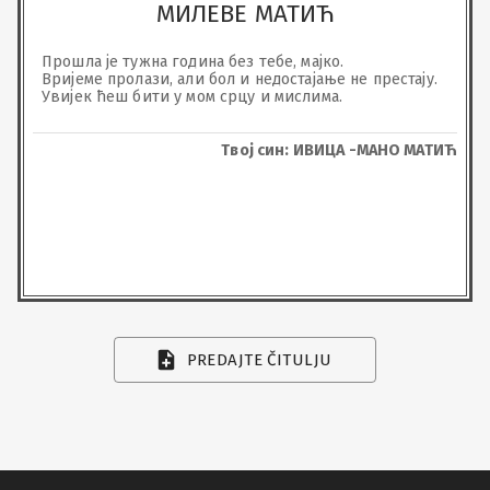
МИЛЕВЕ МАТИЋ
Прошла је тужна година без тебе, мајко. 

Вријеме пролази, али бол и недостајање не престају. 

Увијек ћеш бити у мом срцу и мислима.
Твој син: ИВИЦА -МАНО МАТИЋ
PREDAJTE ČITULJU