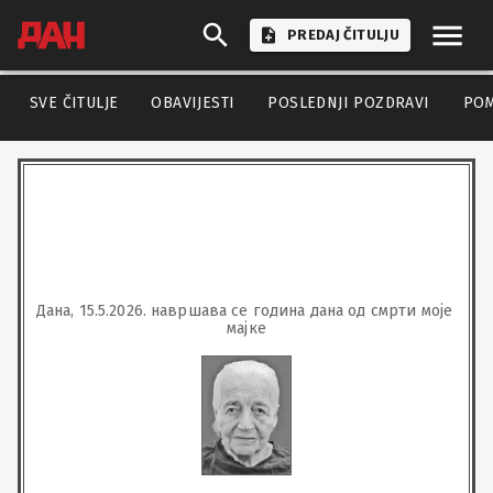
PREDAJ ČITULJU
SVE ČITULJE
OBAVIJESTI
POSLEDNJI POZDRAVI
PO
Дана, 15.5.2026. навршава се година дана од смрти моје 
мајке