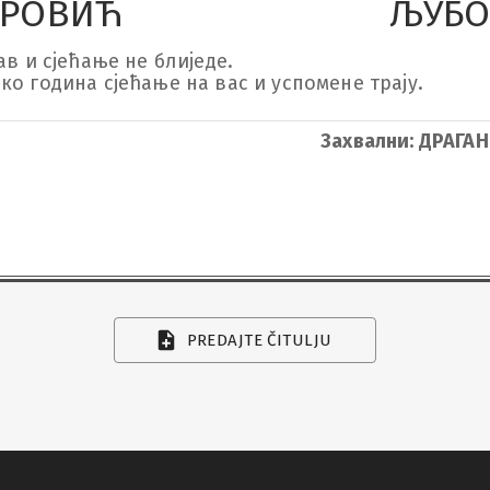
ТРОВИЋ
ЉУБО
в и сјећање не блиједе.

ко година сјећање на вас и успомене трају.
Захвални: ДРАГА
PREDAJTE ČITULJU