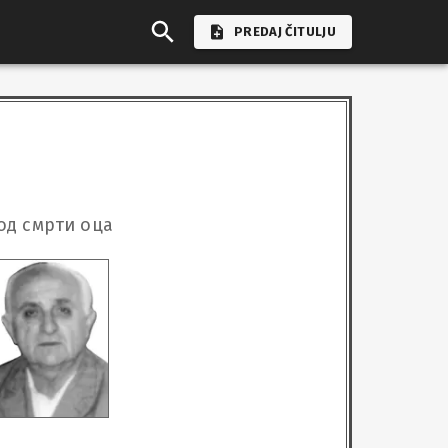
PREDAJ ČITULJU
 од смрти оца