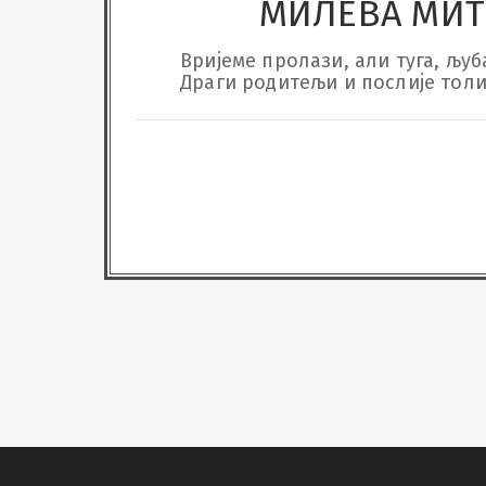
МИЛЕВА МИ
Вријеме пролази, али туга, љуба
Драги родитељи и послије толи