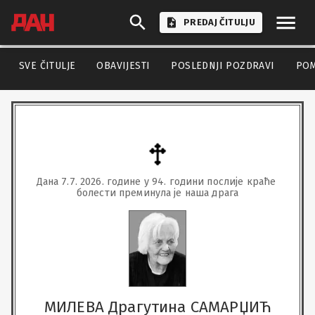
PREDAJ ČITULJU
SVE ČITULJE
OBAVIJESTI
POSLEDNJI POZDRAVI
PO
Дана 7.7. 2026. године у 94. години послије краће 
болести преминула је наша драга
МИЛЕВА Драгутина САМАРЏИЋ