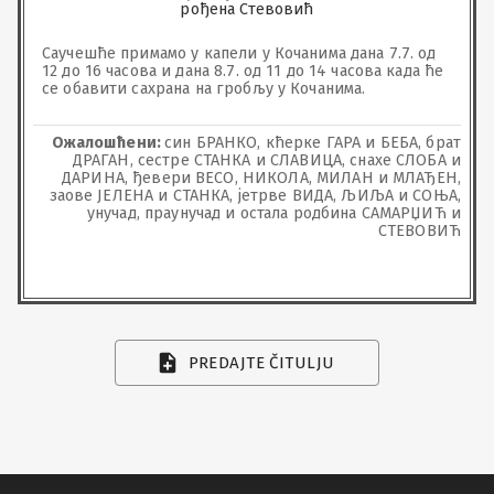
рођена Стевовић
Саучешће примамо у капели у Кочанима дана 7.7. од 
12 до 16 часова и дана 8.7. од 11 до 14 часова када ће 
се обавити сахрана на гробљу у Кочанима.
Ожалошћени:
син БРАНКО, кћерке ГАРА и БЕБА, брат
ДРАГАН, сестре СТАНКА и СЛАВИЦА, снахе СЛОБА и
ДАРИНА, ђевери ВЕСО, НИКОЛА, МИЛАН и МЛАЂЕН,
заове ЈЕЛЕНА и СТАНКА, јетрве ВИДА, ЉИЉА и СОЊА,
унучад, праунучад и остала родбина САМАРЏИЋ и
СТЕВОВИЋ
PREDAJTE ČITULJU