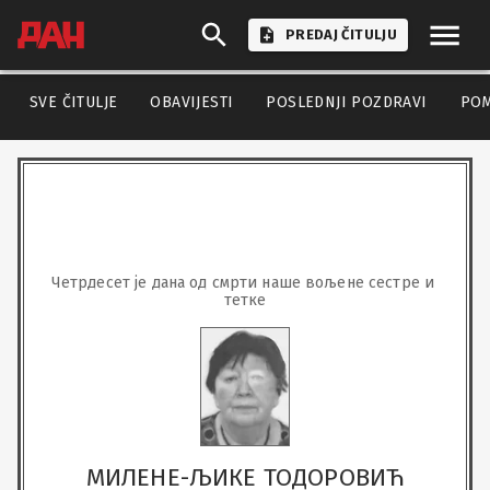
PREDAJ ČITULJU
SVE ČITULJE
OBAVIJESTI
POSLEDNJI POZDRAVI
PO
Четрдесет је дана од смрти наше вољене сестре и 
тетке
МИЛЕНЕ-ЉИКЕ ТОДОРОВИЋ