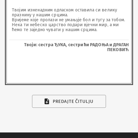
Твојим изненадним одласком оставила си велику 
празнину у нашим срцима.

Вријеме које пролази не умањује бол и тугу за тобом.

Нека ти небеско царство подари вјечни мир, а ми 
ћемо те заједно чувати у нашим срцима.
Твоји: сестра ЂУКА, сестрићи РАДОЊА и ДРАГАН
ПЕКОВИЋ
PREDAJTE ČITULJU