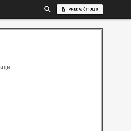
PREDAJ ČITULJU
љици