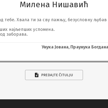
Милена Нишавић
д тебе. Хвала ти за сву пажњу, безусловну љубав 
ших најљепших успомена. 

 од заборава.
Унука Јована, Праунука Богдана
PREDAJTE ČITULJU