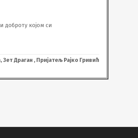
и доброту којом си 
, Зет Драган , Пријатељ Рајко Гривић