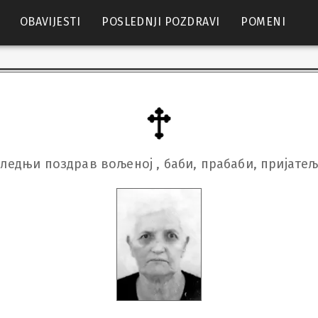
OBAVIJESTI
POSLEDNJI POZDRAVI
POMENI
ледњи поздрав вољеној , баби, прабаби, пријате