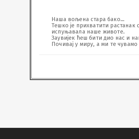
Наша вољена стара бако…

Тешко је прихватити растанак о
испуњавала наше животе.

Заувијек ћеш бити дио нас и на
Почивај у миру, а ми те чувамо