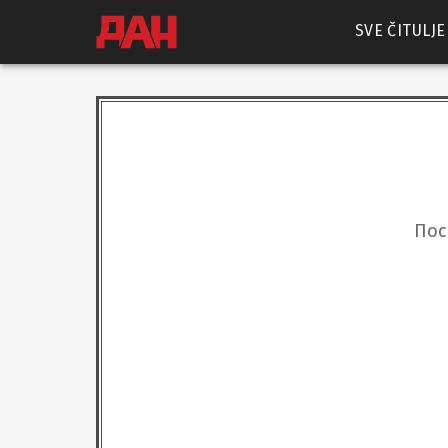
SVE ČITULJE
Пос