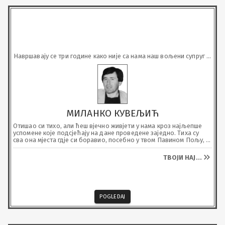
Навршавају се три године како није са нама наш вољени супруг и 
отац
МИЛАНКО КУВЕЉИЋ
Отишао си тихо, али ћеш вјечно живјети у нама кроз најљепше 
успомене које подсјећају на дане проведене заједно. Тиха су 
сва она мјеста гдје си боравио, посебно у твом Павином Пољу, 
јер тебе нема да га обасјаш својим присуством, снагом, љубављу 
и шалом како си само ти знао. Нека ти је лака вранешка земља, 
ТВОЈИ НАЈ
...
по којој си гордо и поносно корачао, а крст са Моликве нека 
вјечно сија и обасјава ти вољени завичај.
POGLEDAJ