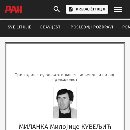
PREDAJ ČITULJU
SVE ČITULJE
OBAVIJESTI
POSLEDNJI POZDRAVI
PO
Три године  су од смрти нашег вољеног  и никад 
прежаљеног
МИЛАНКА Милојице КУВЕЉИЋ