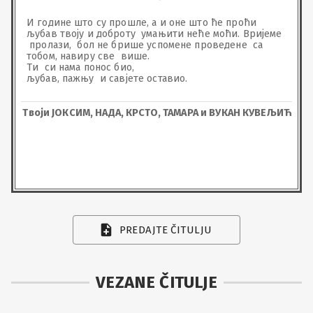
И године што су прошле, а и оне што ће проћи 
љубав твоју и доброту  умањити неће моћи. Вријеме 
 пролази,  бол не брише успомене проведене  са 
тобом, навиру све  више.

Ти  си нама понос био, 

љубав, пажњу  и савјете оставио.
Твоји ЈОКСИМ, НАДА, КРСТО, ТАМАРА и ВУКАН КУВЕЉИЋ
PREDAJTE ČITULJU
VEZANE ČITULJE