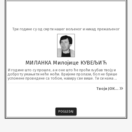
Три године су од смрти нашег вољеног и никад прежаљеног
МИЛАНКА Милојице КУВЕЉИЋ
И године што су прошле, а и оне што ће проћи љубав твоју и 
доброту умањити неће моћи. Вријеме пролази, бол не брише 
успомене проведене са тобом, навиру све више. Ти си нама 
понос био, љубав, пажњу и савјете оставио.
Твоји ЈОК
...
POGLEDAJ