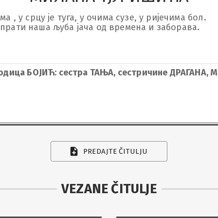
 , у срцу је туга, у очима сузе, у ријечима бол.

прати наша љуба јача од времена и заборава.

одица БОЈИЋ: сестра ТАЊА, сестричине ДРАГАНА, М
PREDAJTE ČITULJU
VEZANE ČITULJE