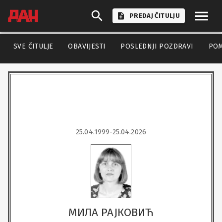
PREDAJ ČITULJU
SVE ČITULJE
OBAVIJESTI
POSLEDNJI POZDRAVI
PO
25.04.1999-25.04.2026
МИЛА РАЈКОВИЋ