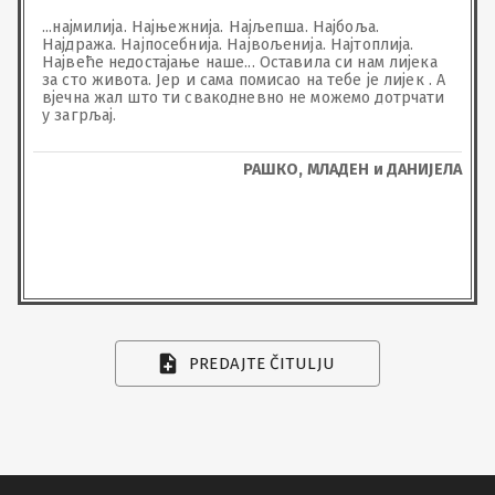
...најмилија. Најњежнија. Најљепша. Најбоља. 
Најдража. Најпосебнија. Највољенија. Најтоплија.

Највеће недостајање наше... Оставила си нам лијека 
за сто живота. Јер и сама помисао на тебе је лијек . А 
вјечна жал што ти свакодневно не можемо дотрчати 
у загрљај.
РАШКО, МЛАДЕН и ДАНИЈЕЛА
PREDAJTE ČITULJU