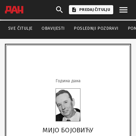
PREDAJ ČITULJU
SVE ČITULJE
OBAVIJESTI
POSLEDNJI POZDRAVI
PO
Година дана
МИЈО БОЈОВИЋУ