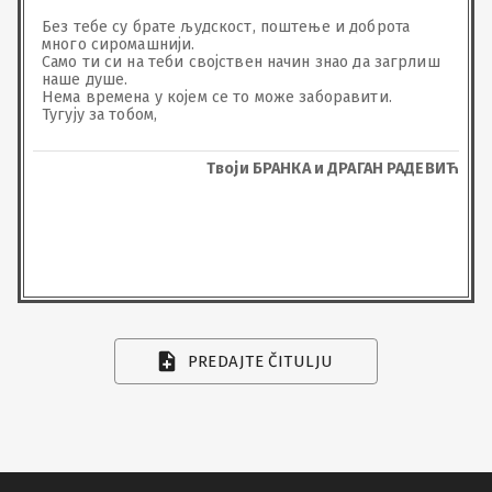
Без тебе су брате људскост, поштење и доброта 
много сиромашнији.

Само ти си на теби својствен начин знао да загрлиш 
наше душе.

Нема времена у којем се то може заборавити.

Тугују за тобом,
Твоји БРАНКА и ДРАГАН РАДЕВИЋ
PREDAJTE ČITULJU