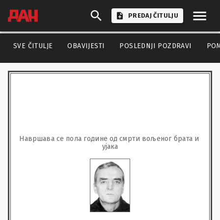
PREDAJ ČITULJU
SVE ČITULJE
OBAVIJESTI
POSLEDNJI POZDRAVI
PO
Навршава се пола године од смрти вољеног брата и 
ујака