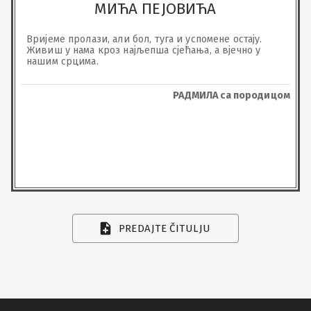
МИЋА ПЕЈОВИЋА
Вријеме пролази, али бол, туга и успомене остају. 
Живиш у нама кроз најљепша сјећања, а вјечно у 
нашим срцима.
РАДМИЛА са породицом
PREDAJTE ČITULJU