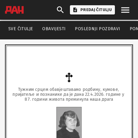
PREDAJ ČITULJU
SVE ČITULJE
OBAVIJESTI
POSLEDNJI POZDRAVI
PO
Тужним срцем обавјештавамо родбину, кумове, 
пријатеље и познанике да је дана 22.4.2026. године у 
87. години живота преминула наша драга