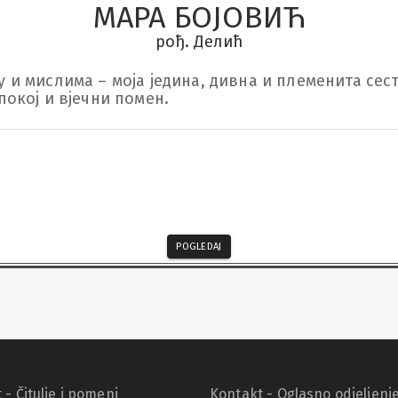
МАРА БОЈОВИЋ
рођ. Делић
у и мислима – моја једина, дивна и племенита сестр
спокој и вјечни помен.
POGLEDAJ
 - Čitulje i pomeni
Kontakt - Oglasno odjeljenj