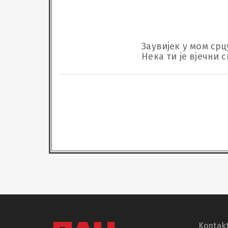
Заувијек у мом срц
Нека ти је вјечни 
Kontakt