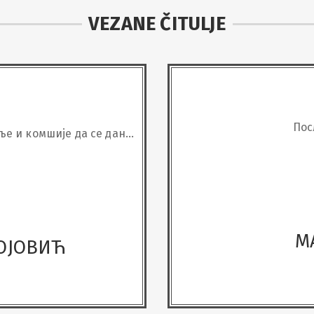
VEZANE ČITULJE
Пос
ље и комшије да се дана
 у господу
М
ОЈОВИЋ