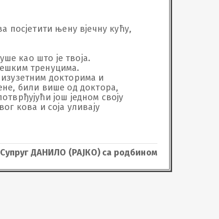
а посјетити њену вјечну кућу, 
е као што је твоја.

ешким тренуцима.

 изузетним докторима и 
ене, били више од доктора, 
отврђујући још једном своју 
ог кова и соја уливају 
Супруг ДАНИЛО (РАЈКО) са родбином