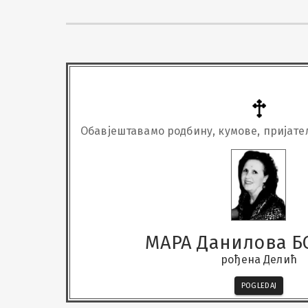
Обавјештавамо родбину, кумове, пријате
02.04.2026. године упокојила
МАРА Данилова Б
рођена Делић
POGLEDAJ