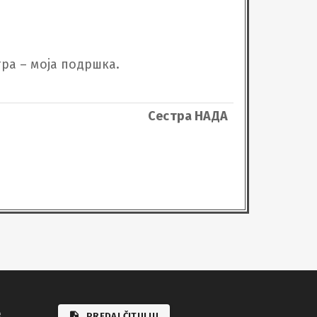
а – моја подршка.

Сестра НАДА
e
PREDAJ ČITULJU