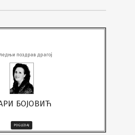
ледњи поздрав драгој
АРИ БОЈОВИЋ
POGLEDAJ