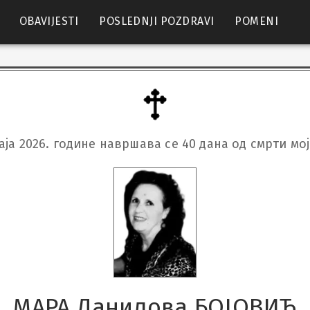
OBAVIJESTI
POSLEDNJI POZDRAVI
POMENI
маја 2026. године навршава се 40 дана од смрти мо
МАРА Данилова БОЈОВИЋ