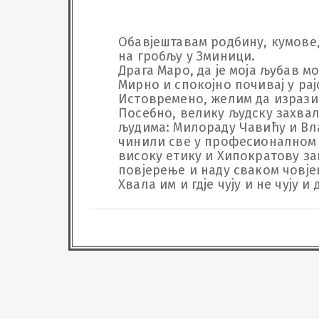
Обавјештавам родбину, кумове, 
на гробљу у Зминици.

Драга Маро, да је моја љубав мо
Мирно и спокојно почивај у рајс
Истовремено, желим да изразим
Посебно, велику људску захвал
људима: Милораду Чавићу и Вла
чинили све у професионалном с
високу етику и Хипократову зак
повјерење и наду сваком човјеку
Хвала им и гдје чују и не чују и