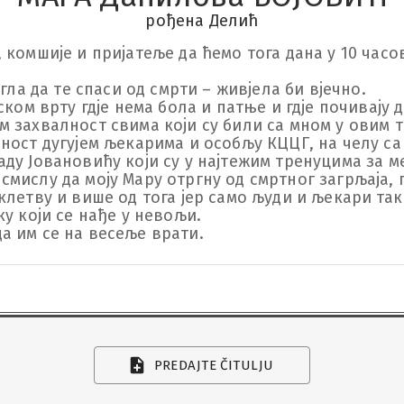
рођена Делић
комшије и пријатеље да ћемо тога дана у 10 часов
гла да те спаси од смрти – живјела би вјечно.

ком врту гдје нема бола и патње и гдје почивају душ
 захвалност свима који су били са мном у овим т
ност дугујем љекарима и особљу КЦЦГ, на челу са
ду Јовановићу који су у најтежим тренуцима за м
мислу да моју Мару отргну од смртног загрљаја, п
летву и више од тога јер само људи и љекари такв
 који се нађе у невољи.

 да им се на весеље врати.
PREDAJTE ČITULJU