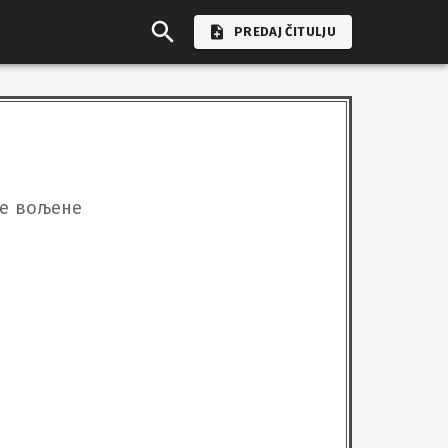
PREDAJ ČITULJU
је вољене