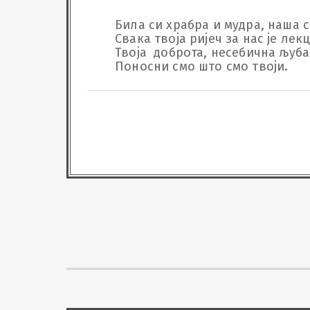
Била си храбра и мудра, наша с
Свака твоја ријеч за нас је лекц
Твоја  доброта, несебична љуба
Поносни смо што смо твоји.