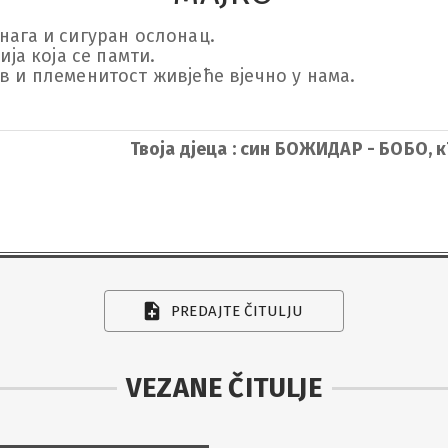
нага и сигуран ослонац.

ија која се памти.

в и племенитост живјеће вјечно у нама. 

Твоја дјеца : син БОЖИДАР - БОБО,
PREDAJTE ČITULJU
VEZANE ČITULJE